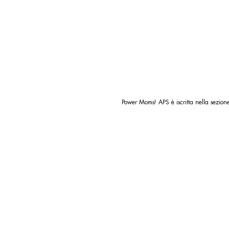
Power Moms! APS è iscritta nella sezi
Cookie Policy
Privacy Policy