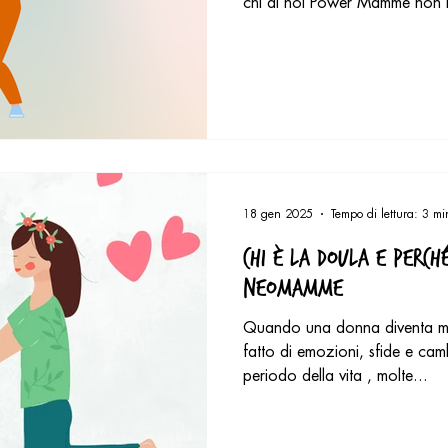
chi di noi Power Mamme non h
16H al giorno? Dal primo min
di spegnere la luce per la bu
a pianificare e ovviamente far
Ma, sorpresa! Questo non è so
spesa che non finisce mai" o 
calze di mio f
18 gen 2025
Tempo di lettura: 3 mi
Chi è la Doula e perch
neomamme
Quando una donna diventa m
fatto di emozioni, sfide e cam
periodo della vita , molte...