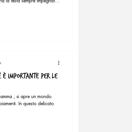
a la testa sempre impegnata
uto della sveglia al momento
ona notte. Esatto, siamo sempre
e problem solving quotidiano.
lo un dettaglio da "lista della
da "ma dove sono finite le
n
é è importante per le
amma , si apre un mondo
biamenti. In questo delicato